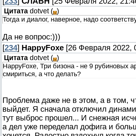
[
233
]
СЛАВН
[25 Февраля 2022, 21:4
Цитата
dotvet
(
)
Тогда и диалог, наверное, надо соответст
Да не вопрос:)))
[
234
]
HappyFoxe
[26 Февраля 2022, 
Цитата
dotvet
(
)
HappyFoxe, Три бизона - не 9 рубиновых а
смириться, а что делать?
Проблема даже не в этом, а в том, ч
выйдет. Я сначала отключил динами
тут выброс прошел... И снежная исч
а дел уже переделал дофига и больш
хочется. Радостно вздохнул когда то