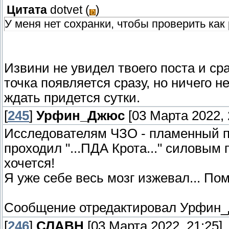
Цитата
dotvet
(
)
У меня нет сохранки, чтобы проверить как 
Извини не увидел твоего поста и ср
точка появляется сразу, но ничего н
ждать придется сутки.
[
245
]
Урфин_Джюс
[03 Марта 2022, 
Исследователям ЧЗО - пламенный пр
проходил "...ПДА Крота..." силовым
хочется!
Я уже себе весь мозг изжевал... По
Сообщение отредактировал
Урфин
[
246
]
СЛАВН
[03 Марта 2022, 21:25]