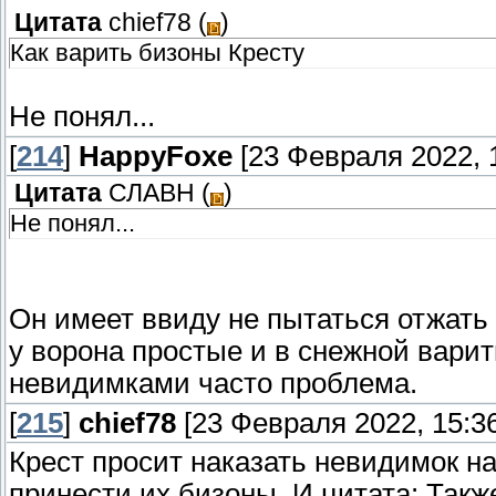
Цитата
chief78
(
)
Как варить бизоны Кресту
Не понял...
[
214
]
HappyFoxe
[23 Февраля 2022, 
Цитата
СЛАВН
(
)
Не понял...
Он имеет ввиду не пытаться отжать
у ворона простые и в снежной варить
невидимками часто проблема.
[
215
]
chief78
[23 Февраля 2022, 15:36
Крест просит наказать невидимок на
принести их бизоны. И цитата: Также