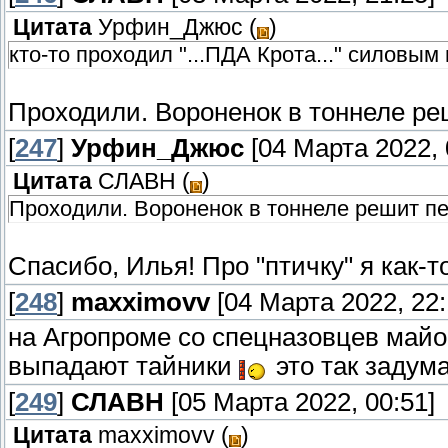
Цитата
Урфин_Джюс
(
)
кто-то проходил "...ПДА Крота..." силовым
Проходили. Вороненок в тоннеле р
[
247
]
Урфин_Джюс
[04 Марта 2022, 
Цитата
СЛАВН
(
)
Проходили. Вороненок в тоннеле решит п
Спасибо, Илья! Про "птичку" я как-то
[
248
]
maxximovv
[04 Марта 2022, 22:
на Агропроме со спецназовцев майо
выпадают тайники
это так задум
[
249
]
СЛАВН
[05 Марта 2022, 00:51]
Цитата
maxximovv
(
)