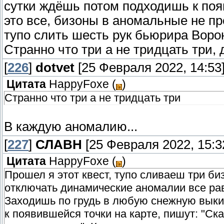
сутки ждёшь потом подходишь к появ
это все, бизоны в аномальные не пр
тупо слить шесть рук бьюрира Ворон
Странно что три а не тридцать три, 
[
226
]
dotvet
[25 Февраля 2022, 14:53
Цитата
HappyFoxe
(
)
Странно что три а не тридцать три
В каждую аномалию...
[
227
]
СЛАВН
[25 Февраля 2022, 15:3
Цитата
HappyFoxe
(
)
Прошел я этот квест, тупо сливаеш три би
отключать динамические аномалии все равн
Заходишь по грудь в любую снежную вык
к появившейся точки на карте, пишут: "Ск