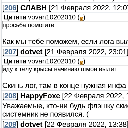
[
206
]
СЛАВН
[21 Февраля 2022, 12:0
Цитата
vovan10202010
(
)
просьба помогите
Как мы тебе поможем, если лога выле
[
207
]
dotvet
[21 Февраля 2022, 23:01
Цитата
vovan10202010
(
)
иду к телу крысы начинаю шмон вылет
Скинь лог, там в конце нужная инфа
[
208
]
HappyFoxe
[22 Февраля 2022, 
Уважаемые, кто-ни будь флэшку ски
системник не появился. (
[
209
]
dotvet
[22 Февраля 2022, 13:38