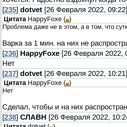
[
235
]
dotvet
[26 Февраля 2022, 09:22
Цитата
HappyFoxe
(
)
Проблема даже не в этом, а в том, что сут
Варка за 1 мин. на них не распрост
[
236
]
HappyFoxe
[26 Февраля 2022, 
Нет
[
237
]
dotvet
[26 Февраля 2022, 10:21
Цитата
HappyFoxe
(
)
Нет
Сделал, чтобы и на них распростра
[
238
]
СЛАВН
[26 Февраля 2022, 10:2
Цитата
dotvet
(
)