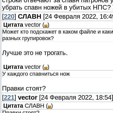
строки отвечают за спавн патронов
убрать спавн ножей в убитых НПС? 
[
220
]
СЛАВН
[24 Февраля 2022, 16:4
Цитата
vector
(
)
Может кто подскажет в каком файле и как
разных групировок?
Лучше это не трогать.
Цитата
vector
(
)
У каждого спавниться нож
Правки стоят?
[
221
]
vector
[24 Февраля 2022, 18:54
Цитата
СЛАВН
(
)
Правки стоят?