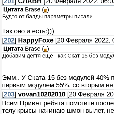
[
201
]
СЛАВН
[20 Февраля 2022, 06:0
Цитата
Brase
(
)
Будто от балды параметры писали...
Так оно и есть:)))
[
202
]
HappyFoxe
[20 Февраля 2022, 
Цитата
Brase
(
)
Добавим дёгтя ещё - как Скат-15 без моду
Эмм.. У Ската-15 без модулей 40% п
первым модулем 55%, со вторым не 
[
203
]
vovan10202010
[20 Февраля 202
Всем Привет ребята помогите после
телу крысы начинаю шмон вылет, не