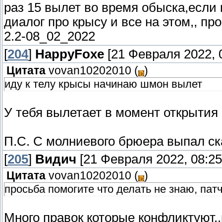
раз 15 вылет во время обыска,если
диалог про крысу и все на этом,, пр
2.2-08_02_2022
[
204
]
HappyFoxe
[21 Февраля 2022, 
Цитата
vovan10202010
(
)
иду к телу крысы начинаю шмон вылет
У тебя вылетает в момент открытия
П.С. С молниевого брюера выпал ск
[
205
]
Видич
[21 Февраля 2022, 08:25
Цитата
vovan10202010
(
)
просьба помогите что делать не знаю, пат
Много правок которые конфликтуют..