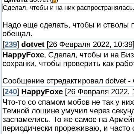
Сделал, чтобы и на них распространялась
Надо еще сделать, чтобы и стволы п
обещал.
[
239
]
dotvet
[26 Февраля 2022, 10:39
HappyFoxe
, Сделал, чтобы и на Би
сохранки, чтобы проверить как работ
Сообщение отредактировал
dotvet
-
[
240
]
HappyFoxe
[26 Февраля 2022, 1
Что-то со спамом мобов не так у них
Темной лощине умучил через секунд
заспамелись. То же самое на Армейс
периодически прореживаю, и часто с