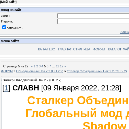
[
Мой сайт
]
Вход на сайт
Логин:
Пароль:
запомнить
Забыл
Меню сайта
КАНАЛ LSC
ГЛАВНАЯ СТРАНИЦА
ФОРУМ
КАТАЛОГ ФА
Страница
5
из
12
«
1
2
3
4
5
6
7
…
11
12
»
ФОРУМ
»
Объединенный Пак 2.2 (ОП 2.2)
»
Сталкер Объединенный Пак 2.2 (ОП 2.2)
Сталкер Объединенный Пак 2.2 (ОП 2.2)
[
1
]
СЛАВН
[09 Января 2022, 21:28]
Сталкер Объедине
Глобальный мод дл
Shadow 