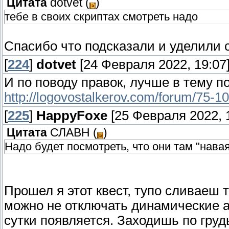
Цитата
dotvet
(
)
тебе в своих скриптах смотреть надо
Спасибо что подсказали и уделили с
[
224
]
dotvet
[24 Февраля 2022, 19:07
И по поводу правок, лучше в тему п
http://logovostalkerov.com/forum/75-1
[
225
]
HappyFoxe
[25 Февраля 2022, 
Цитата
СЛАВН
(
)
Надо будет посмотреть, что они там "навая
Прошел я этот квест, тупо сливаеш т
можно не отключать динамические а
сутки появляется. Заходишь по гру