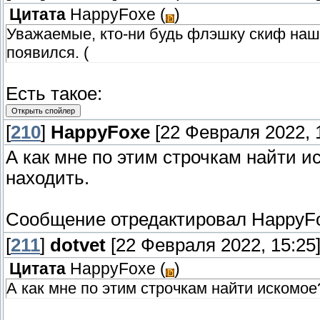
Цитата
HappyFoxe
(
)
Уважаемые, кто-ни будь флэшку скиф наше
появился. (
Есть такое:
[
210
]
HappyFoxe
[22 Февраля 2022, 
А как мне по этим строчкам найти и
находить.
Сообщение отредактировал
HappyF
[
211
]
dotvet
[22 Февраля 2022, 15:25
Цитата
HappyFoxe
(
)
А как мне по этим строчкам найти искомое