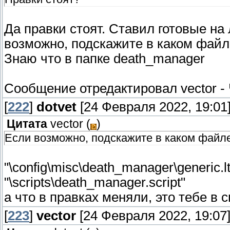
Да правки стоят. Ставил готовые на 
возможно, подскажите в каком файл
Знаю что в папке death_manager
Сообщение отредактировал
vector
-
[
222
]
dotvet
[24 Февраля 2022, 19:01
Цитата
vector
(
)
Если возможно, подскажите в каком файле
"\config\misc\death_manager\generic.lt
"\scripts\death_manager.script"
а что в правках меняли, это тебе в 
[
223
]
vector
[24 Февраля 2022, 19:07