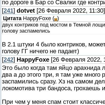
по дороге в Бар со Свалки где конт
[
241
]
dotvet
[26 Февраля 2022, 11:30]
Цитата
HappyFoxe
(
)
двух контриков под мостом в Темной лощи
голову заспамелись
В 2.1 штуки 4 было контриков, може
голову ГГ ничего не падает)
[
242
]
HappyFoxe
[26 Февраля 2022, 1
Это было когда там яйцо арахнида ле
два а до этого три, я там уже много 
заспамились сразу. Хз на самом дел
локомотива три бандоса, грохаешь их
При чем у меня спам стоит классич