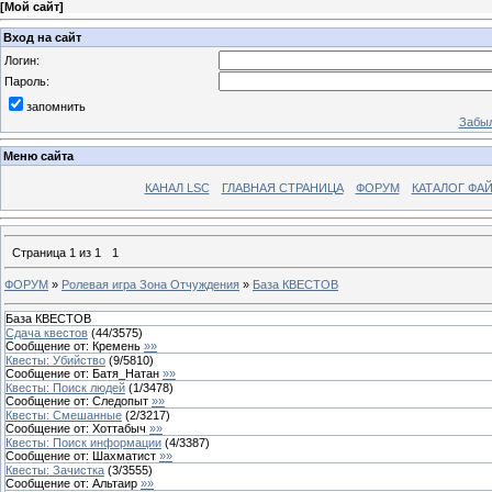
[
Мой сайт
]
Вход на сайт
Логин:
Пароль:
запомнить
Забыл
Меню сайта
КАНАЛ LSC
ГЛАВНАЯ СТРАНИЦА
ФОРУМ
КАТАЛОГ ФА
Страница
1
из
1
1
ФОРУМ
»
Ролевая игра Зона Отчуждения
»
База КВЕСТОВ
База КВЕСТОВ
Сдача квестов
(
44
/
3575
)
Сообщение от:
Кремень
»»
Квесты: Убийство
(
9
/
5810
)
Сообщение от:
Батя_Натан
»»
Квесты: Поиск людей
(
1
/
3478
)
Сообщение от:
Следопыт
»»
Квесты: Смешанные
(
2
/
3217
)
Сообщение от:
Хоттабыч
»»
Квесты: Поиск информации
(
4
/
3387
)
Сообщение от:
Шахматист
»»
Квесты: Зачистка
(
3
/
3555
)
Сообщение от:
Альтаир
»»