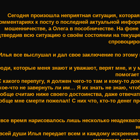
Сегодня произошла неприятная ситуация, которая
омментариях к посту о последней актуальной инфор
мошенничестве, а Олега в пособничестве. На фоне
твердив всю ситуацию о своём состоянии на текущи
спровоциров
Илья все выслушал и дал свое заключение по этому п
юди, которые меня знают и уважают, верят мне, и у ме
помогает 
С какого перепугу, я должен чего-то там и кому-то 
кое-что не завернуть ли им… Я их знать не знаю, чт
обще считаю ниже своего достоинства, даже отвеча
обще мне смерти пожелал! С них что, кто-то денег пр
 все время нарисовалось лишь несколько неадеквато
н
всей души Илья передает всем и каждому искренние 