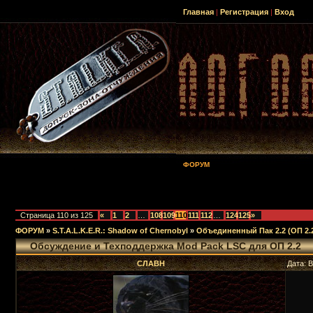
Главная
|
Регистрация
|
Вход
ФОРУМ
Страница
110
из
125
«
1
2
…
108
109
110
111
112
…
124
125
»
ФОРУМ
»
S.T.A.L.K.E.R.: Shadow of Chernobyl
»
Объединенный Пак 2.2 (ОП 2.
Обсуждение и Техподдержка Mod Pack LSC для ОП 2.2
СЛАВН
Дата: 