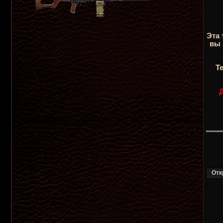
Эта 
вы 
Т
Д