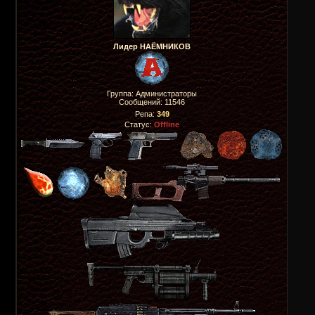
Лидер НАЁМНИКОВ
Группа: Администраторы
Сообщений:
11546
Репа:
349
Статус:
Offline