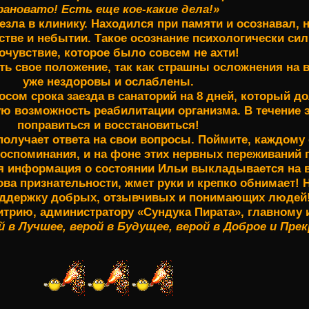
рановато! Есть еще кое-какие дела!»
ла в клинику. Находился при памяти и осознавал, на
тве и небытии. Такое осознание психологически сил
очувствие, которое было совсем не ахти!
ь свое положение, так как страшны осложнения на в
уже нездоровы и ослаблены.
сом срока заезда в санаторий на 8 дней, который д
ю возможность реабилитации организма. В течение 
поправиться и восстановиться!
получает ответа на свои вопросы. Поймите, каждому о
оспоминания, и на фоне этих нервных переживаний п
я информация о состоянии Ильи выкладывается на вс
ва признательности, жмет руки и крепко обнимает! 
ддержку добрых, отзывчивых и понимающих людей!
итрию, администратору «Сундука Пирата», главному
й в Лучшее, верой в Будущее, верой в Доброе и Пре