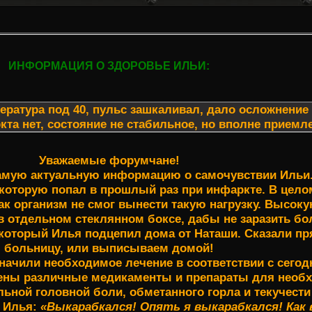
ИНФОРМАЦИЯ О ЗДОРОВЬЕ ИЛЬИ:
ратура под 40, пульс зашкаливал, дало осложнение 
кта нет, состояние не стабильное, но вполне приемле
Уважаемые форумчане!
мую актуальную информацию о самочувствии Ильи
 которую попал в прошлый раз при инфаркте. В цел
 как организм не смог вынести такую нагрузку. Высок
 в отдельном стеклянном боксе, дабы не заразить б
, который Илья подцепил дома от Наташи. Сказали п
больницу, или выписываем домой!
значили необходимое лечение в соответствии с сего
жены различные медикаменты и препараты для нео
ьной головной боли, обметанного горла и текучести
м Илья:
«Выкарабкался! Опять я выкарабкался! Как 