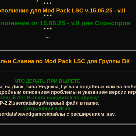
* * *
олнение для Mod Pack LSC v.15.05.25 - v.II
* * *
олнение от 15.05.25 - v.II для Спонсоров
* * *
...
льи Славна по Mod Pack LSC для Группы ВК
ЧТО ДЕЛАТЬ ПРИ ВЫЛЕТЕ
, на Диск, типа Яндекса, Гугла и подобных или на лю
одробным описанием проблемы и указанием версии игр
олный Лог Вылета находится по адресу:
P-2.2\userdata\logs\первый файл в папке.
Сохранения в Игре:
userdata\savedgames\файлы с расширением .sav.