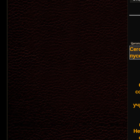
Цитат
Сег
пус
с
уч
Не