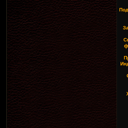
Под
З
С
ф
П
Ин