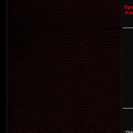
Пре
я н