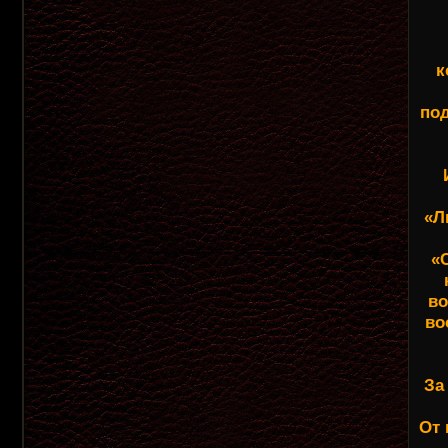
к
под
«Л
«
во
во
За
От 