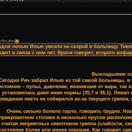
а
Rich_Bird
(
)
одня ночью Илью увезли на скорой в больницу. Темпе
кают и связи с ним нет. Врачи говорят, второго инфар
Выкладываю са
Сегодня Рич забрал Илью из той самой больницы, в
остояние – пульс, давление, возникшие от жара, так
установилась даже ниже нормы (35,7 и 36,1). Лежал
реждении никто не собирался из-за текущего гриппа
Очень сильно болело горло, говорить трудно. На
прикроватном столике в несколько ярусов располо
 считая неприятных симптомов гриппа (слабости, сил
состояние более или менее хорошее. Как говорит са