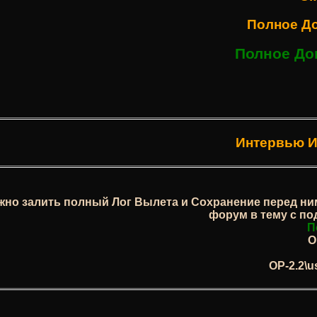
Полное Доп
Полное Доп
Интервью И
жно залить полный Лог Вылета и Сохранение перед ним
форум в тему с п
П
O
OP-2.2\