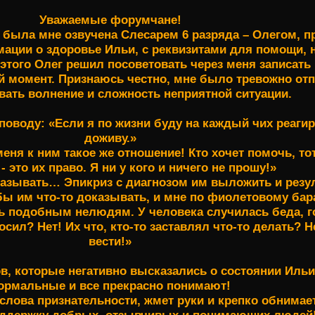
Уважаемые форумчане!
 была мне озвучена Слесарем 6 разряда – Олегом, пр
мации о здоровье Ильи, с реквизитами для помощи,
 этого Олег решил посоветовать через меня записат
й момент. Признаюсь честно, мне было тревожно отп
ать волнение и сложность неприятной ситуации.
оводу: «Если я по жизни буду на каждый чих реагиров
доживу.»
ня к ним такое же отношение! Кто хочет помочь, тот 
- это их право. Я ни у кого и ничего не прошу!»
доказывать… Эпикриз с диагнозом им выложить и рез
обы им что-то доказывать, и мне по фиолетовому бар
ть подобным нелюдям. У человека случилась беда, г
осил? Нет! Их что, кто-то заставлял что-то делать?
вести!»
в, которые негативно высказались о состоянии Ильи
ормальные и все прекрасно понимают!
слова признательности, жмет руки и крепко обнимает