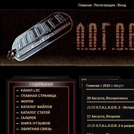
Главная
|
Регистрация
|
Вход
СОДЕРЖАНИЕ
Главная
»
2010
»
Август
КАНАЛ LSC
ГЛАВНАЯ СТРАНИЦА
29 Августа, Воскресенье
ФОРУМ
КАТАЛОГ ФАЙЛОВ
15:03
S.T.A.L.K.E.R. 2 - Ин
КАТАЛОГ СТАТЕЙ
17 Августа, Вторник
ГАЛЕРЕЯ
КНИГА ОТЗЫВОВ
15:25
S.T.A.L.K.E.R. 2 в разр
ОБРАТНАЯ СВЯЗЬ