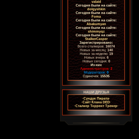
valaid
Сегодня были на сайте:
dolgyshkin
Сегодня были на сайте:
Foma
Сегодня были на сайте:
Abakumyan
Сегодня были на сайте:
shimmyqz
Сегодня были на сайте:
StalkerCasper
Зарегистрировано:
Всего сталкеров:
16074
Новых за месяц:
140
Новых за неделю:
19
Новых вчера:
6
Новых сегодня:
0
Из них
Администраторов:
2
Модераторов:
0
Одиночек:
15535
НАШИ ДРУЗЬЯ
·Сундук Пирата·
·Сайт Клана DED·
·Сталкер Торрент Трекер·