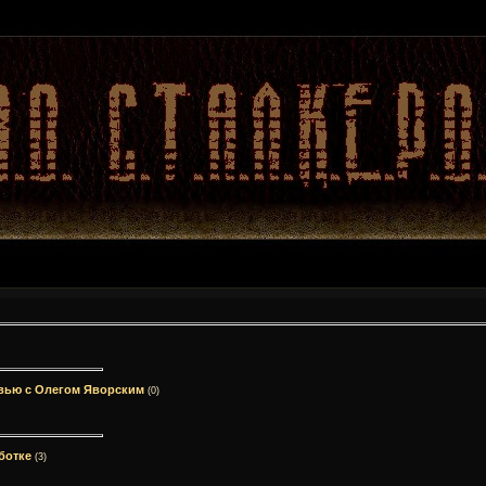
тервью с Олегом Яворским
(0)
аботке
(3)