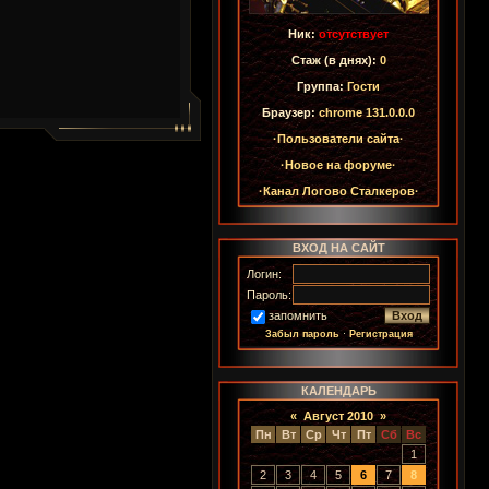
Ник:
отсутствует
Стаж (в днях):
0
Группа:
Гости
Браузер:
chrome 131.0.0.0
·Пользователи сайта·
·Новое на форуме·
·Канал Логово Сталкеров·
ВХОД НА САЙТ
Логин:
Пароль:
запомнить
Забыл пароль
·
Регистрация
КАЛЕНДАРЬ
«
Август 2010
»
Пн
Вт
Ср
Чт
Пт
Сб
Вс
1
2
3
4
5
6
7
8