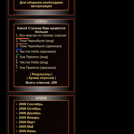
Для общения необходима
авторизация
ОПРОС
Какой Сталкер Вам нравится
больше
1.
Все версии по своему хороши
2.
Тени Чернобыля (мод)
3.
Тени Чернобыля (оригинал)
4.
Чистое Небо (оригинал)
5.
Зов Припяти (мод)
6.
Чистое Небо (мод)
7.
Зов Припяти (оригинал)
[
Результаты
]
[
Архив опросов
]
Всего ответов: 209
АРХИВ
2008 Сентябрь
2008 Октябрь
2008 Декабрь
2009 Январь
2009 Март
2009 Май
2009 Июнь