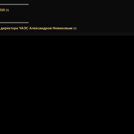
010
(0)
ем директора ЧАЭС Александром Новиковым
(0)