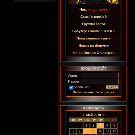
Ник:
отсутствует
Стаж (в днях):
0
Группа:
Гости
Браузер:
chrome 131.0.0.0
·Пользователи сайта·
·Новое на форуме·
·Канал Логово Сталкеров·
ВХОД НА САЙТ
Логин:
Пароль:
запомнить
Забыл пароль
·
Регистрация
КАЛЕНДАРЬ
«
Май 2019
»
Пн
Вт
Ср
Чт
Пт
Сб
Вс
1
2
3
4
5
6
7
8
9
10
11
12