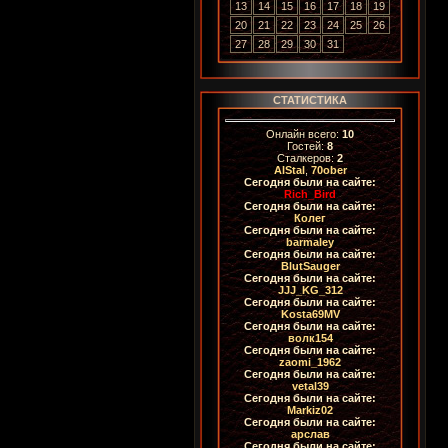
13
14
15
16
17
18
19
20
21
22
23
24
25
26
27
28
29
30
31
СТАТИСТИКА
Онлайн всего:
10
Гостей:
8
Сталкеров:
2
AlStal
,
70ober
Сегодня были на сайте:
Rich_Bird
Сегодня были на сайте:
Колег
Сегодня были на сайте:
barmaley
Сегодня были на сайте:
BlutSauger
Сегодня были на сайте:
JJJ_KG_312
Сегодня были на сайте:
Kosta69MV
Сегодня были на сайте:
волк154
Сегодня были на сайте:
zaomi_1962
Сегодня были на сайте:
vetal39
Сегодня были на сайте:
Markiz02
Сегодня были на сайте:
арслав
Сегодня были на сайте: