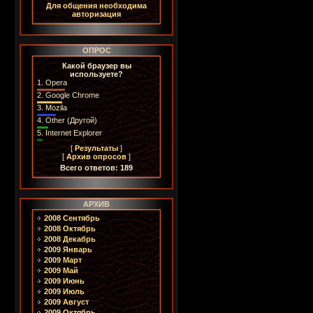
Для общения необходима
авторизация
ОПРОС
Какой браузер вы
используете?
1.
Opera
2.
Google Chrome
3.
Mozila
4.
Other (Другой)
5.
Internet Explorer
[
Результаты
]
[
Архив опросов
]
Всего ответов: 189
АРХИВ
2008 Сентябрь
2008 Октябрь
2008 Декабрь
2009 Январь
2009 Март
2009 Май
2009 Июнь
2009 Июль
2009 Август
2009 Октябрь