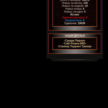
Новых за месяц:
140
Новых за неделю:
19
Новых вчера:
6
Новых сегодня:
0
Из них
Администраторов:
2
Модераторов:
0
Одиночек:
15535
НАШИ ДРУЗЬЯ
·Сундук Пирата·
·Сайт Клана DED·
·Сталкер Торрент Трекер·