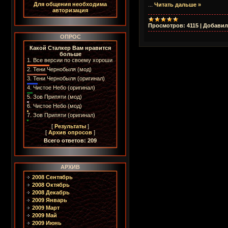
Для общения необходима
...
Читать дальше »
авторизация
Просмотров:
4115
|
Добавил
ОПРОС
Какой Сталкер Вам нравится
больше
1.
Все версии по своему хороши
2.
Тени Чернобыля (мод)
3.
Тени Чернобыля (оригинал)
4.
Чистое Небо (оригинал)
5.
Зов Припяти (мод)
6.
Чистое Небо (мод)
7.
Зов Припяти (оригинал)
[
Результаты
]
[
Архив опросов
]
Всего ответов: 209
АРХИВ
2008 Сентябрь
2008 Октябрь
2008 Декабрь
2009 Январь
2009 Март
2009 Май
2009 Июнь