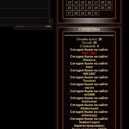
13
14
15
16
17
18
19
20
21
22
23
24
25
26
27
28
29
30
31
СТАТИСТИКА
Онлайн всего:
25
Гостей:
25
Сталкеров:
0
Сегодня были на сайте:
Rich_Bird
Сегодня были на сайте:
_Ridance_
Сегодня были на сайте:
baro
Сегодня были на сайте:
NIK1967
Сегодня были на сайте:
Troolool
Сегодня были на сайте:
vazon
Сегодня были на сайте:
mi3468
Сегодня были на сайте:
bobromat
Сегодня были на сайте:
Abakumyan
Сегодня были на сайте:
shimmyqz
Сегодня были на сайте:
StalkerCasper
Зарегистрировано:
Всего сталкеров:
16074