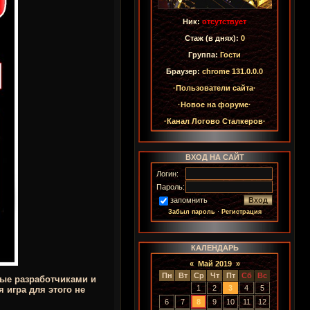
Ник:
отсутствует
Стаж (в днях):
0
Группа:
Гости
Браузер:
chrome 131.0.0.0
·Пользователи сайта·
·Новое на форуме·
·Канал Логово Сталкеров·
ВХОД НА САЙТ
Логин:
Пароль:
запомнить
Забыл пароль
·
Регистрация
КАЛЕНДАРЬ
«
Май 2019
»
Пн
Вт
Ср
Чт
Пт
Сб
Вс
ые разработчиками и
1
2
3
4
5
 игра для этого не
6
7
8
9
10
11
12