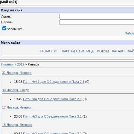
[
Мой сайт
]
Вход на сайт
Логин:
Пароль:
запомнить
Забыл
Меню сайта
КАНАЛ LSC
ГЛАВНАЯ СТРАНИЦА
ФОРУМ
КАТАЛОГ ФА
Главная
»
2019
»
Январь
31 Января, Четверг
15:08
Патч №4.1 для Объединенного Пака 2.1
(0)
30 Января, Среда
19:45
Патч №4 для Объединенного Пака 2.1
(0)
17 Января, Четверг
23:08
Патч №3 для Объединенного Пака 2.1
(1)
15 Января, Вторник
00:52
Патч №2 для Объединенного Пака 2.1
(0)