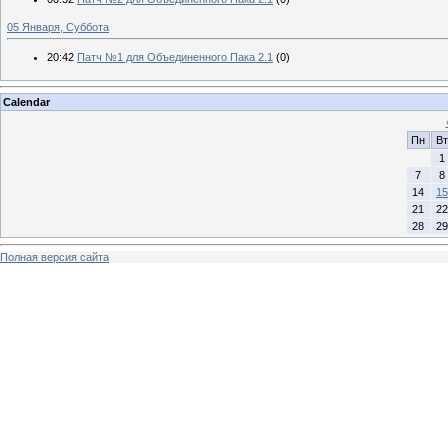
05 Января, Суббота
20:42
Патч №1 для Объединенного Пака 2.1
(0)
Calendar
Пн
Вт
1
7
8
14
15
21
22
28
29
Полная версия сайта