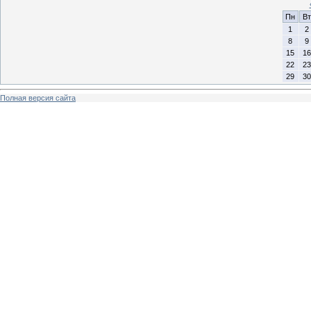
Пн
Вт
1
2
8
9
15
16
22
23
29
30
Полная версия сайта