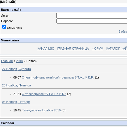
[
Мой сайт
]
Вход на сайт
Логин:
Пароль:
запомнить
Забыл
Меню сайта
КАНАЛ LSC
ГЛАВНАЯ СТРАНИЦА
ФОРУМ
КАТАЛОГ ФА
Главная
»
2010
»
Ноябрь
27 Ноября, Суббота
09:07
Открыт официальный сайт сериала S.T.A.L.K.E.R.
(1)
26 Ноября, Пятница
21:54
О телесериале "S.T.A.L.K.E.R."
(2)
04 Ноября, Четверг
10:45
Календарь на Ноябрь 2010
(0)
Calendar