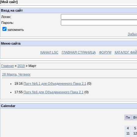
[
Мой сайт
]
Вход на сайт
Логин:
Пароль:
запомнить
Забыл
Меню сайта
КАНАЛ LSC
ГЛАВНАЯ СТРАНИЦА
ФОРУМ
КАТАЛОГ ФА
Главная
»
2019
»
Март
28 Марта, Четверг
19:16
Патч №6.1 для Объединенного Пака 2.1
(0)
17:55
Патч №6 для Объединенного Пака 2.1
(0)
Calendar
Пн
Вт
4
5
11
12