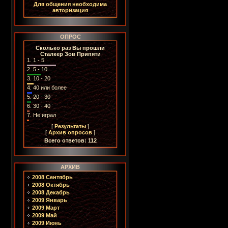
Для общения необходима
авторизация
ОПРОС
Сколько раз Вы прошли
Сталкер Зов Припяти
1.
1 - 5
2.
5 - 10
3.
10 - 20
4.
40 или более
5.
20 - 30
6.
30 - 40
7.
Не играл
[
Результаты
]
[
Архив опросов
]
Всего ответов: 112
АРХИВ
2008 Сентябрь
2008 Октябрь
2008 Декабрь
2009 Январь
2009 Март
2009 Май
2009 Июнь