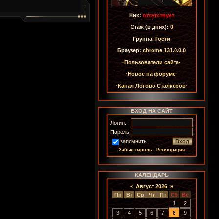
Ник:
отсутствует
Стаж (в днях):
0
Группа:
Гости
Браузер:
chrome 131.0.0.0
·Пользователи сайта·
·Новое на форуме·
·Канал Логово Сталкеров·
ВХОД НА САЙТ
Логин:
Пароль:
запомнить
Забыл пароль
·
Регистрация
КАЛЕНДАРЬ
«
Август 2026
»
Пн
Вт
Ср
Чт
Пт
Сб
Вс
1
2
3
4
5
6
7
8
9