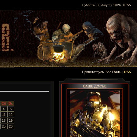
Суббота, 08 Августа 2026, 10:55
Приветствуем Вас
Гость
|
RSS
ВАШЕ ДОСЬЕ
Сб
Вс
4
5
11
12
18
19
25
26