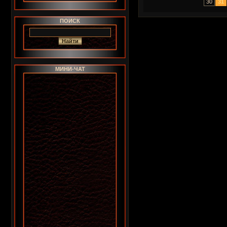
30
31
ПОИСК
МИНИ-ЧАТ