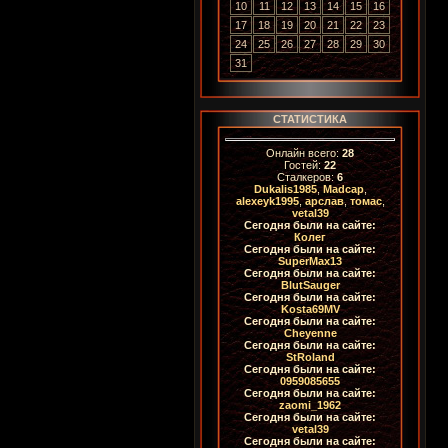
10
11
12
13
14
15
16
17
18
19
20
21
22
23
24
25
26
27
28
29
30
31
СТАТИСТИКА
Онлайн всего:
28
Гостей:
22
Сталкеров:
6
Dukalis1985
,
Madcap
,
alexeyk1995
,
арслав
,
томас
,
vetal39
Сегодня были на сайте:
Колег
Сегодня были на сайте:
SuperMax13
Сегодня были на сайте:
BlutSauger
Сегодня были на сайте:
Kosta69MV
Сегодня были на сайте:
Cheyenne
Сегодня были на сайте:
StRoland
Сегодня были на сайте:
0959085655
Сегодня были на сайте:
zaomi_1962
Сегодня были на сайте:
vetal39
Сегодня были на сайте: