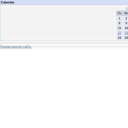
Calendar
«
Пн
Вт
1
2
8
9
15
16
22
23
29
30
Полная версия сайта