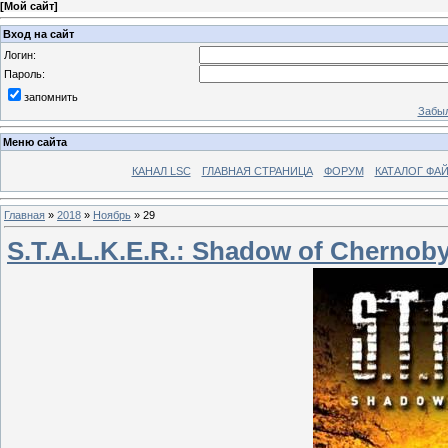
[
Мой сайт
]
Вход на сайт
Логин:
Пароль:
запомнить
Забыл
Меню сайта
КАНАЛ LSC
ГЛАВНАЯ СТРАНИЦА
ФОРУМ
КАТАЛОГ ФА
Главная
»
2018
»
Ноябрь
»
29
S.T.A.L.K.E.R.: Shadow of Chernob