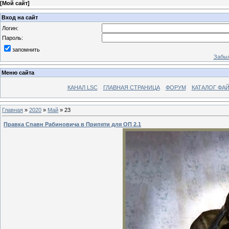
[
Мой сайт
]
Вход на сайт
Логин:
Пароль:
запомнить
Забыл
Меню сайта
КАНАЛ LSC
ГЛАВНАЯ СТРАНИЦА
ФОРУМ
КАТАЛОГ ФА
Главная
»
2020
»
Май
»
23
Правка Спавн Рабиновича в Припяти для ОП 2.1