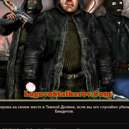
орова на своем месте в Темной Долине, если вы его случайно убил
Бандитов.