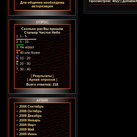
Просмотров:
4022
|
Добавил
Для общения необходима
авторизация
ОПРОС
Сколько раз Вы прошли
Сталкер Чистое Небо
1.
1 - 5
2.
5 - 10
3.
Не играл
4.
40 или более
5.
10 - 20
6.
20 - 30
7.
30 - 40
[
Результаты
]
[
Архив опросов
]
Всего ответов: 218
АРХИВ
2008 Сентябрь
2008 Октябрь
2008 Декабрь
2009 Январь
2009 Март
2009 Май
2009 Июнь