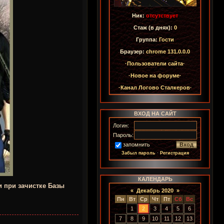
Ник:
отсутствует
Стаж (в днях):
0
Группа:
Гости
Браузер:
chrome 131.0.0.0
·Пользователи сайта·
·Новое на форуме·
·Канал Логово Сталкеров·
ВХОД НА САЙТ
Логин:
Пароль:
запомнить
Забыл пароль
·
Регистрация
КАЛЕНДАРЬ
и при зачистке Базы
«
Декабрь 2020
»
Пн
Вт
Ср
Чт
Пт
Сб
Вс
1
2
3
4
5
6
7
8
9
10
11
12
13