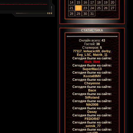
14
15
16
17
18
19
20
21
22
23
24
25
26
27
28
29
30
31
СТАТИСТИКА
Онлайн всего:
43
Гостей:
38
Сталкеров:
5
77117
,
lerkazxc69
,
derby
,
Evg_LSC
,
Matrik_11
Сегодня были на сайте:
Rich_Bird
Сегодня были на сайте:
SuperMax13
Сегодня были на сайте:
Kosta69MV
Сегодня были на сайте:
Cheyenne
Сегодня были на сайте:
Вася
Сегодня были на сайте:
StRoland
Сегодня были на сайте:
Nik2008
Сегодня были на сайте:
Dasay
Сегодня были на сайте:
FEDOR47
Сегодня были на сайте:
_sotnik_77
Сегодня были на сайте:
vetal39