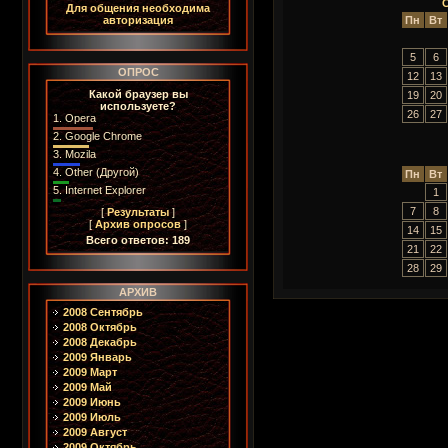
Для общения необходима
Пн
Вт
авторизация
5
6
ОПРОС
12
13
Какой браузер вы
19
20
используете?
26
27
1.
Opera
2.
Google Chrome
3.
Mozila
4.
Other (Другой)
Пн
Вт
5.
Internet Explorer
1
7
8
[
Результаты
]
[
Архив опросов
]
14
15
Всего ответов: 189
21
22
28
29
АРХИВ
2008 Сентябрь
2008 Октябрь
2008 Декабрь
2009 Январь
2009 Март
2009 Май
2009 Июнь
2009 Июль
2009 Август
2009 Октябрь