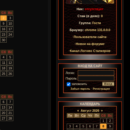
Ник:
отсутствует
Сб
Вс
Стаж (в днях):
0
2
3
Группа:
Гости
9
10
16
17
Браузер:
chrome 131.0.0.0
23
24
·Пользователи сайта·
30
·Новое на форуме·
·Канал Логово Сталкеров·
Сб
Вс
4
5
11
12
ВХОД НА САЙТ
18
19
Логин:
25
26
Пароль:
запомнить
Забыл пароль
·
Регистрация
Сб
Вс
6
7
КАЛЕНДАРЬ
13
14
«
Август 2026
»
20
21
Пн
Вт
Ср
Чт
Пт
Сб
Вс
27
28
1
2
3
4
5
6
7
8
9