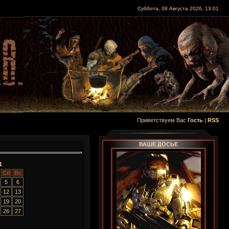
Суббота, 08 Августа 2026, 13:01
Приветствуем Вас
Гость
|
RSS
ВАШЕ ДОСЬЕ
1
Сб
Вс
5
6
12
13
19
20
26
27