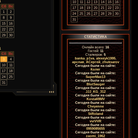
1
10
11
12
13
14
15
16
Сб
Вс
17
18
19
20
21
22
23
1
2
24
25
26
27
28
29
30
8
9
31
15
16
22
23
29
30
СТАТИСТИКА
Онлайн всего:
16
1
Гостей:
11
Сб
Вс
Сталкеров:
5
banka_p1va
,
alexeyk1995
,
3
4
арслав
,
АСергей
,
zhuksarov
10
11
Сегодня были на сайте:
Колег
17
18
Сегодня были на сайте:
24
25
SuperMax13
Сегодня были на сайте:
31
BlutSauger
Сегодня были на сайте:
JJJ_KG_312
Сегодня были на сайте:
Kosta69MV
Сегодня были на сайте:
Cheyenne
Сегодня были на сайте:
StRoland
Сегодня были на сайте:
vvrVVR
Сегодня были на сайте:
0959085655
Сегодня были на сайте:
zaomi_1962