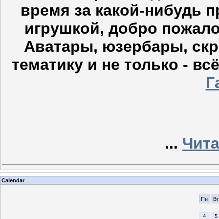
время за какой-нибудь 
игрушкой, добро пожал
Аватары, юзербары, скр
тематику и не только - вс
Г
...
Чита
Calendar
Пн
Вт
4
5