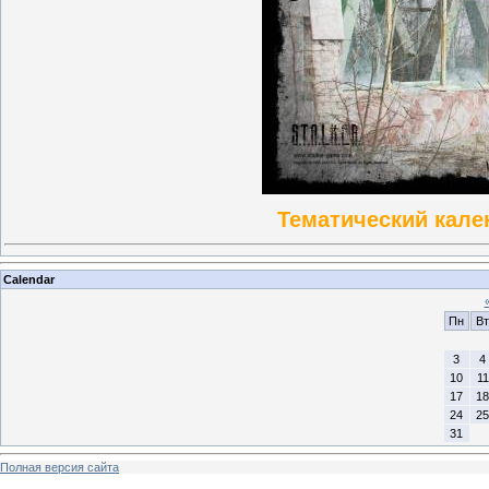
Тематический кален
Calendar
Пн
Вт
3
4
10
11
17
18
24
25
31
Полная версия сайта